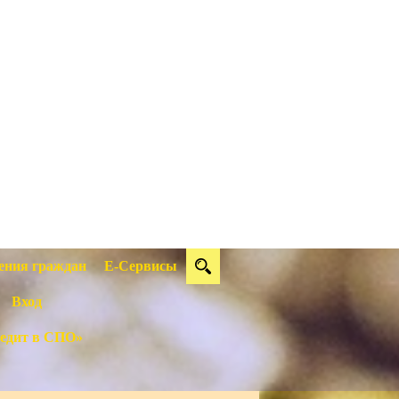
ения граждан
Е-Сервисы
Вход
едит в СПО»