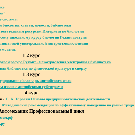
ике
ки”
е системы.
 биология, статьи, новости, библиотека
азовательным ресурсам Интернета по биологии
 всему школьному курсу биологии Режим доступа
тиязычной универсальной интернетэнциклопедии
 модели.
1-2 курс
вой ресурс Руконт - межотраслевая электронная библиотека
вая библиотека по физической культуре и спорту
1-3 курс
трированный словарь английского язык
м языке с английскими субтитрами
4 курс
и -
Е. К. Торосян Основы предпринимательской деятельности
-
Методические рекомендации по эффективному поведению на рынке труда
3 Автомеханик Профессиональный цикл
ртал.рф
.ру