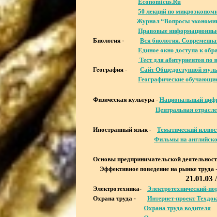
Economicus.Ru
50 лекций по микроэконом
Журнал “Вопросы экономи
Правовые информационны
Биология -
Вся биология. Современная
Единое окно доступа к обр
Тест для абитуриентов по
География -
Сайт Общедоступной муль
Географические обучающие
Физическая культура -
Национальный цифро
Центральная отрасле
Иностранный язык -
Тематический иллюс
Фильмы на английско
Основы предпринимательской деятельност
Эффективное поведение на рынке труда 
21.01.0
Электротехника-
Электротехнический-по
Охрана труда -
Интернет-проект Техдок
Охрана труда водителя