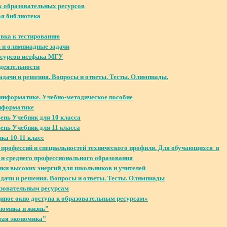
 образовательных ресурсов
ая библиотека
овка к тестированию
 и олимпиадные задачи
есурсов истфака МГУ
деятельности
адачи и решения. Вопросы и ответы. Тесты. Олимпиады.
 информатике. Учебно-методическое пособие
нформатике
нь Учебник для 10 класса
нь Учебник для 11 класса
а 10-11 класс
 профессий и специальностей технического профиля. Для обучающихся в
и среднего профессионального образования
ки высоких энергий для школьников и учителей
адачи и решения. Вопросы и ответы. Тесты. Олимпиады
азовательным ресурсам
иное окно доступа к образовательным ресурсам»
номика и жизнь”
тая экономика”