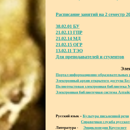
Расписание занятий на 2 семестр 20
38.02.01 БУ
21.02.13 ГПР
21.02.14 МД
21.02.15 ОГР
13.02.11 ТЭО
Для преподавателей и студентов
Эле
Портал информационно-образовательных р
Электронный архив открытого доступа Бел
Полнотекстовая электронная библиотека
Электронная библиотечная система Алтайс
-
Русский язык
Культура письменной речи
Справочная служба русског
Литература -
Энциклопедия Кругосвет