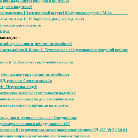
я пострадавшего: порядок и критерии
отдыха водителей
ериаловедение [Электронный ресурс] Материаловедение / М-во
м. ун-т им. С. П. Королева (нац. исслед. ун-т).
т лекций для студентов
о БЖД
анспорта -
ое обслуживание и ремонт автомобилей
е автомобилей. Книга 1. Техническое обслуживание и текущий ремонт
анов Б. Б. Автослесарь. Учебное пособие
 Безопасное управление автомобилем
ДД, решение билетов онлайн
 - Перевозка людей
огические основы деятельности водителя
ибательные секреты для автолюбителей
а наказаний за конфликты на дорогах
зервуары и технологическое оборудование
уатация основного оборудования АЗС
хнической эксплуатации автозаправочных станций РД 153-39.2-080-01
изация заправки автомобилей газовым топливом