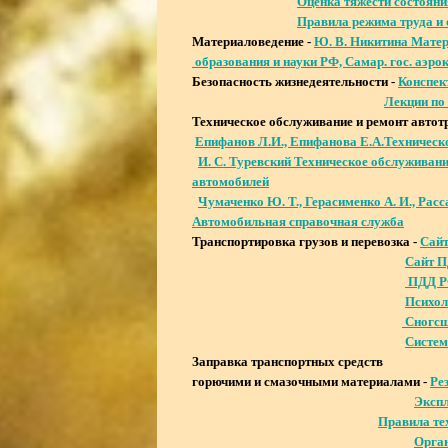
Оценка тяжести состояни
Правила режима труда и 
Материаловедение -
Ю. В. Никитина Мат
образования и науки РФ, Самар. гос. аэрокос
Безопасность жизнедеятельности -
Конспек
Лекции п
Техническое обслуживание и ремонт автотр
Епифанов Л.И., Епифанова Е.А.Техническ
И. С. Туревский Техническое обслуживани
автомобилей
Чумаченко Ю. Т., Герасименко А. И., Расс
Автомобильная справочная служба
Транспортировка грузов и перевозка -
Сайт
Сайт П
ПДД РФ
Психол
Сногсш
Систем
Заправка транспортных средств
горючими и смазочными материалами -
Ре
Экспл
Правила те
Орган