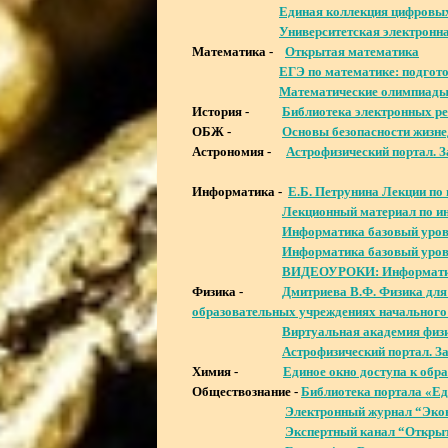
Единая коллекция цифровых
Университетская электронн
Математика -
Открытая математика
ЕГЭ по математике: подгот
Математические олимпиады
История -
Библиотека электронных р
ОБЖ -
Основы безопасности жизне
Астрономия -
Астрофизический портал. З
Информатика -
Е.Б. Петрунина Лекции по
Лекционный материал по и
Информатика базовый урове
Информатика базовый урове
ВИДЕОУРОКИ: Информатик
Физика -
Дмитриева В.Ф. Физика для
образовательных учреждениях начального 
Виртуальная академия физи
Астрофизический портал. З
Химия -
Единое окно доступа к обр
Обществознание -
Библиотека портала «Ед
Электронный журнал “Эко
Экспертный канал “Откры