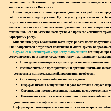
специальности. Возможность достойно окончить наш техникум и заня
многом зависеть от Вас самих.
Наши выпускники хорошо зарекомендовали себя, работая на предп
собственности города и региона. Путь к успеху и уверенность в себе и
педагогический коллектив помогает вам обрести такие качества как
компетентность, способность к самообразованию, умение творчески
отношения. Все эти качества помогут вам в процессе успешного тру
карьерному росту.
Многих интересует, как найти достойную работу после получения д
и как закрепиться в трудовом коллективе и много других вопросов, 
Служба содействия трудоустройству выпускников
техникума пред
сотрудничество по Вашему трудоустройству и дальнейшему карьерн
• Проведение мониторинга трудоустройства выпускников, анализ
• Взаимодействие с предприятиями и организациями, оказ
совместных ярмарок вакансий, презентаций профессий.
• Организация временной занятости студентов.
• Информатизация выпускников и работодателей о спросе и пре
• Организация производственных практик, предусмотренных у
• Повышение качества профессиональных компетенций вы
дополнительной профессиональной подготовки.
Информацию о имеющихся вакансиях можно посмотреть на сайте Це