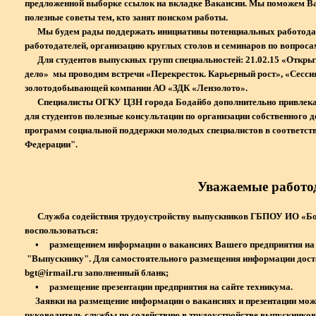
предложенной выборке ссылок на вкладке Вакансии. Мы поможем Ва
полезные советы тем, кто занят поиском работы.
Мы будем рады поддержать инициативы потенциальных работодате
работодателей, организацию круглых столов и семинаров по вопроса
Для студентов выпускных групп специальностей: 21.02.15 «Откры
дело» мы проводим встречи «Перекресток. Карьерный рост», «Сессия
золотодобывающей компании АО «ЗДК «Лензолото».
Специалисты ОГКУ ЦЗН города Бодайбо дополнительно привлекают
для студентов полезные консультации по организации собственного д
программ социальной поддержки молодых специалистов в соответств
Федерации".
Уважаемые работо
Служба содействия трудоустройству выпускников ГБПОУ ИО «Бод
воспользоваться:
• размещением информации о вакансиях Вашего предприятия н
"Выпускнику". Для самостоятельного размещения информации доста
bgt@irmail.ru заполненный бланк;
• размещение презентации предприятия на сайте техникума.
Заявки на размещение информации о вакансиях и презентации мож
руководитель службы по содействию в трудоустройстве выпускнико