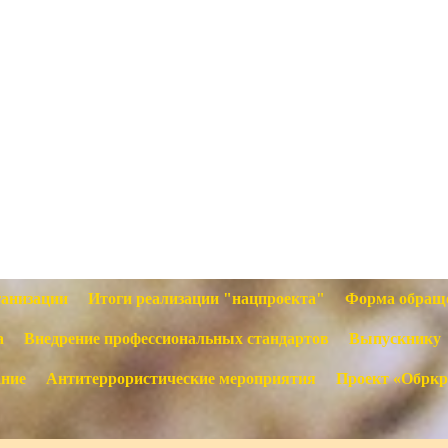
ганизации
Итоги реализации "нацпроекта"
Форма обращ
а
Внедрение профессиональных стандартов
Выпускнику
ание
Антитеррористические мероприятия
Проект «Обркр