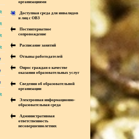
организациями
ь
Доступная среда для инвалидов
и лиц с ОВЗ
ь
Постинтернатное
ь
сопровождение
Расписание занятий
ь
Отзывы работодателей
ь
Опрос граждан о качестве
ь
оказания образовательных услуг
ь
Сведения об образовательной
организации
ь
Электронная информационно-
образовательная среда
Административная
ответственность
несовершеннолетних