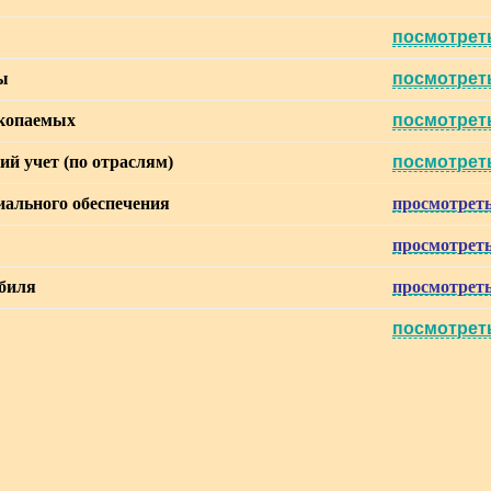
посмотрет
ы
посмотрет
скопаемых
посмотрет
ий учет (по отраслям)
посмотрет
циального обеспечения
просмотрет
просмотрет
обиля
просмотрет
посмотрет