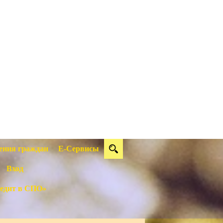
ения граждан
Е-Сервисы
Вход
едит в СПО»